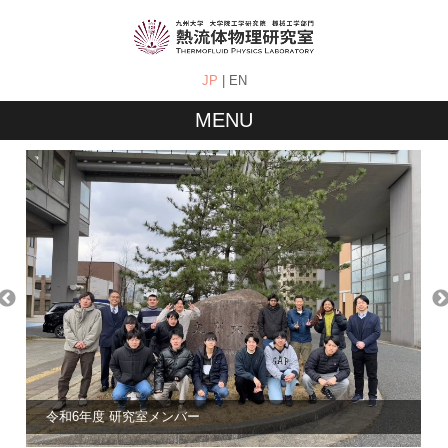
JP
|
EN
MENU
コンタクト
メンバー
研究内容
イベント
ホーム
令和6年度 研究室メンバー