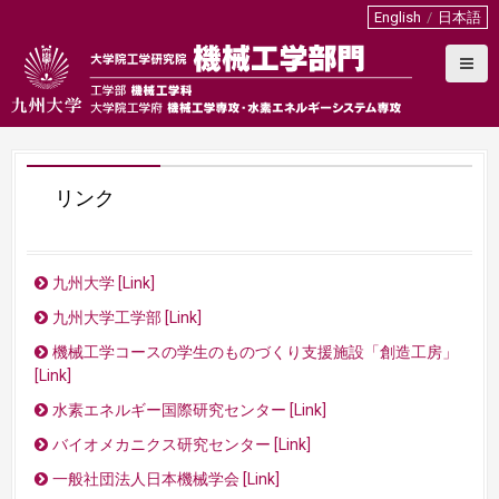
S
English
日本語
k
i
p
t
o
c
o
リンク
n
t
e
n
九州大学 [Link]
t
九州大学工学部 [Link]
機械工学コースの学生のものづくり支援施設「創造工房」
[Link]
水素エネルギー国際研究センター [Link]
バイオメカニクス研究センター [Link]
一般社団法人日本機械学会 [Link]