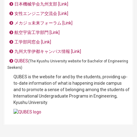
日本機械学会九州支部 [Link]
女性エンジニア交流会 [Link]
メカジョ未来フォーラム [Link]
航空宇宙工学部門 [Link]
工学部同窓会 [Link]
九州大学伊都キャンパス情報 [Link]
QUBES
(The Kyushu University website for Bachelor of Engineering
Seekers)
QUBES is the website for and by the students, providing up-
to-date information of what is happening inside campus
and to promote a sense of belonging among the students of
International Undergraduate Programs in Engineering,
Kyushu University.