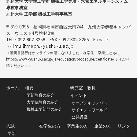
九州大学 大学院工学府 機械工学専攻・水素エネルギーシステム
専攻事務室
九州大学 工学部 機械工学科事務室
〒819-0395 福岡県福岡市西区元岡744 九州大学伊都キャンパ
ス ウェスト4号館440室
TEL：092-802-3258 FAX：092-802-3255 E-mail：
（証明書発行はオンライン申請になりました．在学生・卒業生ともに
https://www.kyushu-u.ac.jp/ja/education/procedure/certificate/よりご申
請ください．）
ホーム
概要
研究室・教員
学部教育の紹介
イベント
大学院教育の紹介
オープンキャンパス
機械工学部門の紹介
サイエンスワールド
公開講座
入試
在学生の方
卒業生の方
企業の方
リンク
学部