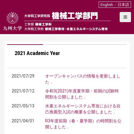
S
English
日本語
k
i
p
t
o
c
o
2021 Academic Year
n
t
e
n
2021/07/29
オープンキャンパスの情報を更新しまし
t
た．
2021/07/12
令和3(2021)年度夏学期・前期の試験時
間割を公開しました．
2021/05/13
水素エネルギーシステム専攻における自
己推薦型入試の概要を公開しました．
2021/04/01
R3年度前期（春・夏学期）の時間割を公
開しました．