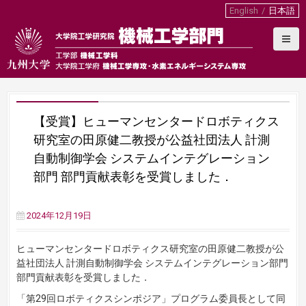
S
English
日本語
k
i
p
t
o
c
o
【受賞】ヒューマンセンタードロボティクス
n
t
研究室の田原健二教授が公益社団法人 計測
e
自動制御学会 システムインテグレーション
n
部門 部門貢献表彰を受賞しました．
t
2024年12月19日
ヒューマンセンタードロボティクス研究室の田原健二教授が公
益社団法人 計測自動制御学会 システムインテグレーション部門
部門貢献表彰を受賞しました．
「第29回ロボティクスシンポジア」プログラム委員長として同