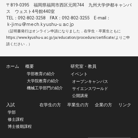
〒819-0395 福岡県福岡市西区元岡744 九州大学伊都キャンパ
ス ウェスト4号館440室
TEL：092-802-3258 FAX：092-802-3255 E-mail：
（証明書発行はオンライン申請になりました．在学生・卒業生ともに
https://www.kyushu-u.ac.jp/ja/education/procedure/certificate/よりご申
請ください．）
ホーム
概要
研究室・教員
学部教育の紹介
イベント
大学院教育の紹介
オープンキャンパス
機械工学部門の紹介
サイエンスワールド
公開講座
入試
在学生の方
卒業生の方
企業の方
リンク
学部
修士課程
博士後期課程