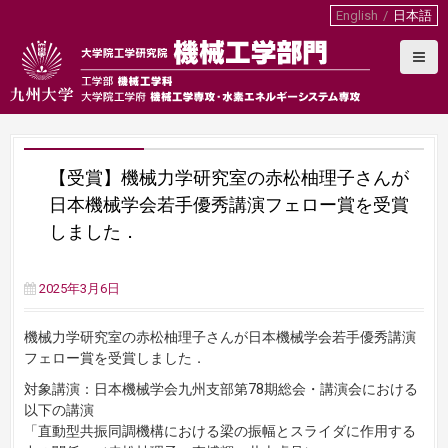
S
English
日本語
k
i
p
t
o
c
o
【受賞】機械力学研究室の赤松柚理子さんが
n
t
日本機械学会若手優秀講演フェロー賞を受賞
e
しました．
n
t
2025年3月6日
機械力学研究室の赤松柚理子さんが日本機械学会若手優秀講演
フェロー賞を受賞しました．
対象講演：日本機械学会九州支部第78期総会・講演会における
以下の講演
「直動型共振同調機構における梁の振幅とスライダに作用する